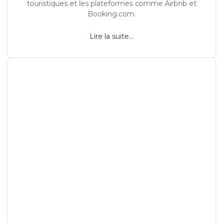
touristiques et les plateformes comme Airbnb et
Booking.com.
Lire la suite...
S’installer en Espagne – Guide pour Français vers
Mallorca et Costa Blanca