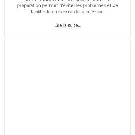
préparation permet d’éviter les problèmes et de
faciliter le processus de succession.
Lire la suite...
Pourquoi investir dans une propriété de luxe à
Empuriabrava et Roses ?