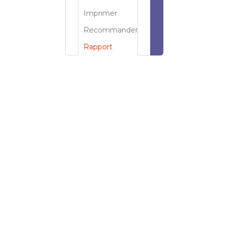
Imprimer
Recommander
Rapport
Emplacement
*
Aménagements
*
État
*
Le plan au sol
*