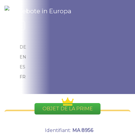
Sélectionnez votre langue
FR
DE
EN
ES
FR
OBJET DE LA PRIME
Identifiant:
MA 8956