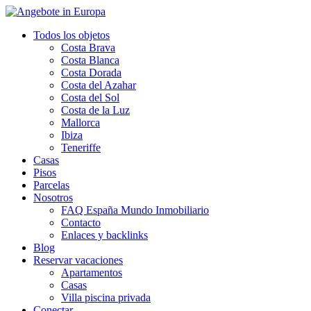
Todos los objetos
Costa Brava
Costa Blanca
Costa Dorada
Costa del Azahar
Costa del Sol
Costa de la Luz
Mallorca
Ibiza
Teneriffe
Casas
Pisos
Parcelas
Nosotros
FAQ España Mundo Inmobiliario
Contacto
Enlaces y backlinks
Blog
Reservar vacaciones
Apartamentos
Casas
Villa piscina privada
Conectar