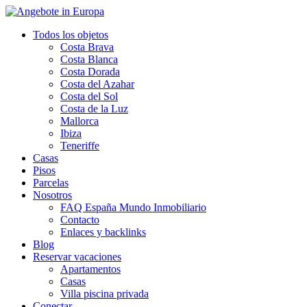
Todos los objetos
Costa Brava
Costa Blanca
Costa Dorada
Costa del Azahar
Costa del Sol
Costa de la Luz
Mallorca
Ibiza
Teneriffe
Casas
Pisos
Parcelas
Nosotros
FAQ España Mundo Inmobiliario
Contacto
Enlaces y backlinks
Blog
Reservar vacaciones
Apartamentos
Casas
Villa piscina privada
Conectar