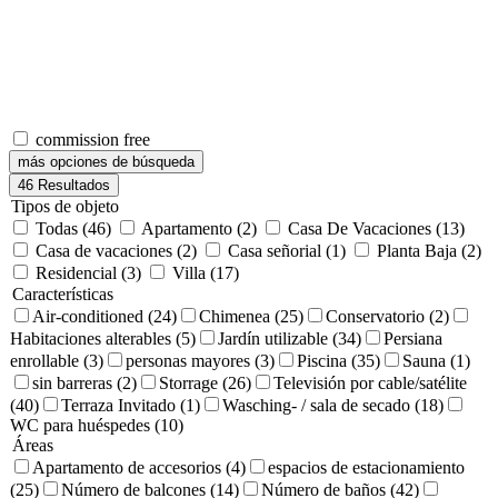
commission free
más opciones de búsqueda
46
Resultados
Tipos de objeto
Todas (46)
Apartamento (2)
Casa De Vacaciones (13)
Casa de vacaciones (2)
Casa señorial (1)
Planta Baja (2)
Residencial (3)
Villa (17)
Características
Air-conditioned (24)
Chimenea (25)
Conservatorio (2)
Habitaciones alterables (5)
Jardín utilizable (34)
Persiana
enrollable (3)
personas mayores (3)
Piscina (35)
Sauna (1)
sin barreras (2)
Storrage (26)
Televisión por cable/satélite
(40)
Terraza Invitado (1)
Wasching- / sala de secado (18)
WC para huéspedes (10)
Áreas
Apartamento de accesorios (4)
espacios de estacionamiento
(25)
Número de balcones (14)
Número de baños (42)