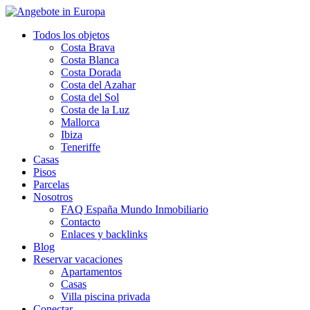
Todos los objetos
Costa Brava
Costa Blanca
Costa Dorada
Costa del Azahar
Costa del Sol
Costa de la Luz
Mallorca
Ibiza
Teneriffe
Casas
Pisos
Parcelas
Nosotros
FAQ España Mundo Inmobiliario
Contacto
Enlaces y backlinks
Blog
Reservar vacaciones
Apartamentos
Casas
Villa piscina privada
Conectar