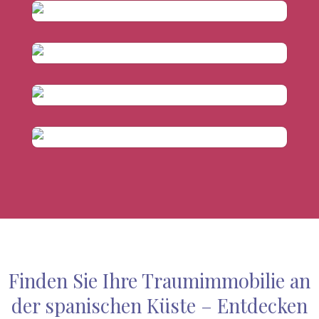
Costa
Costa
Dorada
del
Costa
Azahar
del
Sol
Finden Sie Ihre Traumimmobilie an
der spanischen Küste – Entdecken