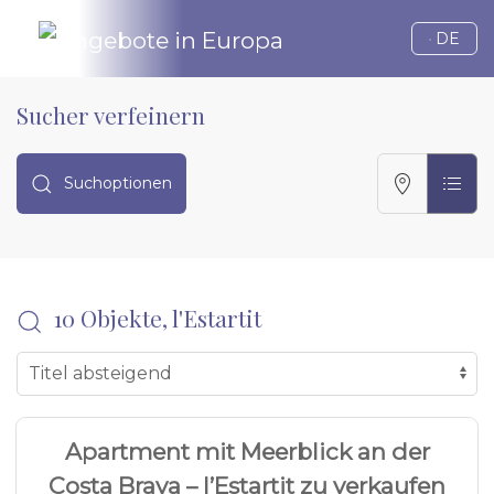
Sprache 
DE
Sucher verfeinern
Suchoptionen
10 Objekte, l'Estartit
22
FERIENWOHNUNG - ES1863
Apartment mit Meerblick an der
Costa Brava – l’Estartit zu verkaufen